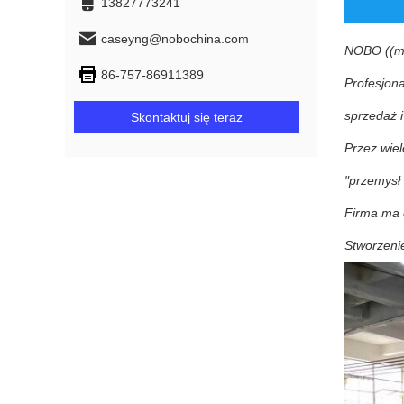
13827773241
caseyng@nobochina.com
NOBO ((mat
86-757-86911389
Profesjon
sprzedaż 
Skontaktuj się teraz
Przez wiel
"przemysł
Firma ma d
Stworzeni