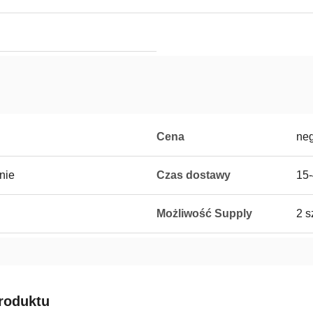
Cena
neg
nie
Czas dostawy
15-
Możliwość Supply
2 s
roduktu