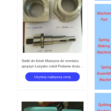
Siatki do łóżek Maszyna do montażu
sprężyn Łożysko cokół Podanie drutu
Wrzeciono Śruba szczękowa
Uzyskaj najlepszą cenę