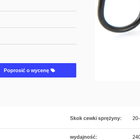
Poprosić o wycenę
Skok cewki sprężyny:
20
wydajność:
240