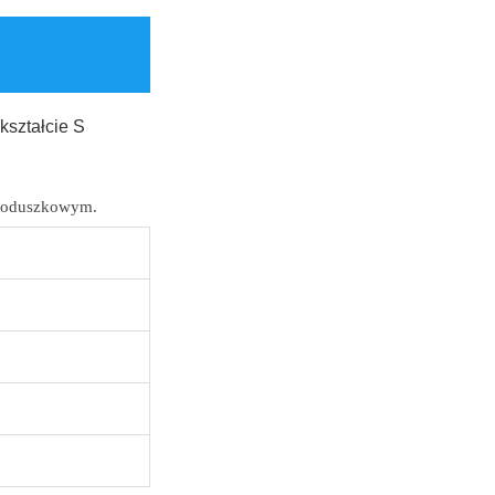
ształcie S
 poduszkowym.