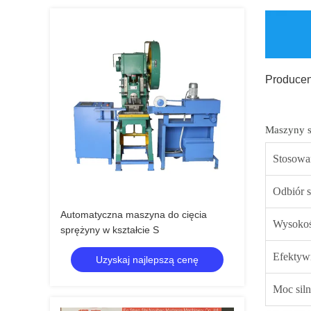
Producen
Maszyny s
Stosowan
Odbiór 
Automatyczna maszyna do cięcia
Wysokoś
sprężyny w kształcie S
Efektyw
Uzyskaj najlepszą cenę
Moc siln