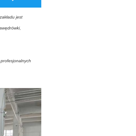
zakładu jest
a
wędrówki,
 profesjonalnych