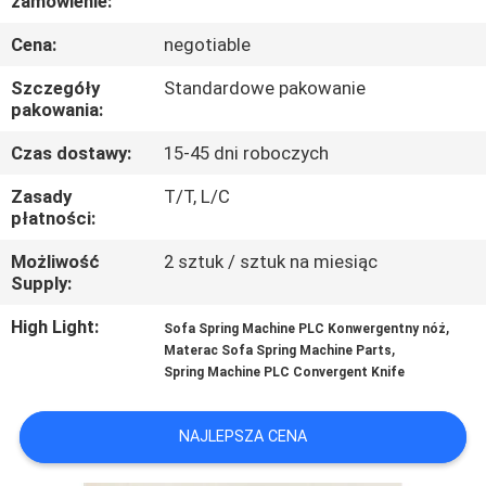
zamówienie:
KONTROLA
Cena:
negotiable
JAKOŚCI
Szczegóły
Standardowe pakowanie
pakowania:
SKONTAKTUJ
SIĘ
Czas dostawy:
15-45 dni roboczych
Z
Zasady
T/T, L/C
płatności:
NAMI
Możliwość
2 sztuk / sztuk na miesiąc
Supply:
AKTUALNOŚCI
High Light:
,
Sofa Spring Machine PLC Konwergentny nóż
,
Materac Sofa Spring Machine Parts
WSZYSTKIE
Spring Machine PLC Convergent Knife
PRZYPADKI
NAJLEPSZA CENA
VR