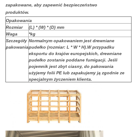
zapakowane, aby zapewnić bezpieczeństwo
produktów.
Opakowania
Rozmiar
(L) * (W) * (D) mm
Waga
*kg
Szczegóły
Normalnym opakowaniem jest drewniane
pakowania
pudełko (rozmiar: L * W * H).W przypadku
eksportu do krajów europejskich, drewniane
pudełko zostanie poddane fumigacji. Jeśli
pojemnik jest zbyt ciasny, do pakowania
użyjemy folii PE lub zapakujemy ją zgodnie ze
specjalnym życzeniem klienta.