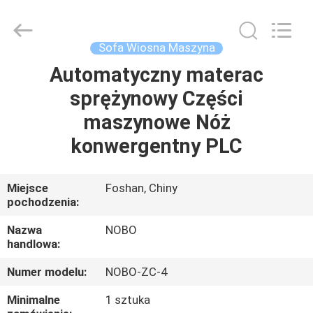
Nobo
Machinery
Co.,
Ltd..
All
Sofa Wiosna Maszyna
Rights
Reserved.
Developed
Automatyczny materac
DOM
by
ECER
sprężynowy Części
PRODUKTY
maszynowe Nóż
konwergentny PLC
O
NAS
Miejsce
Foshan, Chiny
pochodzenia:
WYCIECZKA
Nazwa
NOBO
handlowa:
PO
Numer modelu:
NOBO-ZC-4
FABRYCE
Minimalne
1 sztuka