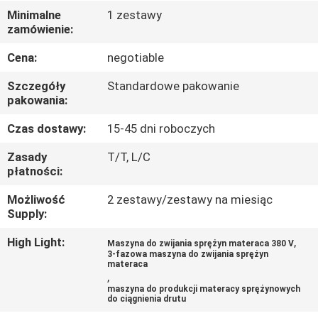
KONTROLA
Minimalne
1 zestawy
zamówienie:
JAKOŚCI
Cena:
negotiable
SKONTAKTUJ
Szczegóły
Standardowe pakowanie
SIĘ
pakowania:
Z
Czas dostawy:
15-45 dni roboczych
NAMI
Zasady
T/T, L/C
płatności:
AKTUALNOŚCI
Możliwość
2 zestawy/zestawy na miesiąc
Supply:
WSZYSTKIE
High Light:
,
Maszyna do zwijania sprężyn materaca 380 V
3-fazowa maszyna do zwijania sprężyn
PRZYPADKI
materaca
,
maszyna do produkcji materacy sprężynowych
do ciągnienia drutu
VR