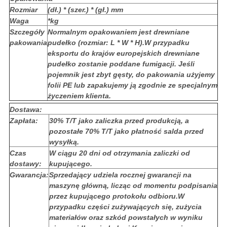
Rozmiar
(dł.) * (szer.) * (gł.) mm
Waga
*kg
Szczegóły
Normalnym opakowaniem jest drewniane
pakowania
pudełko (rozmiar: L * W * H).W przypadku
eksportu do krajów europejskich drewniane
pudełko zostanie poddane fumigacji. Jeśli
pojemnik jest zbyt gęsty, do pakowania użyjemy
folii PE lub zapakujemy ją zgodnie ze specjalnym
życzeniem klienta.
Dostawa:
Zapłata:
30% T/T jako zaliczka przed produkcją, a
pozostałe 70% T/T jako płatność salda przed
wysyłką.
Czas
W ciągu 20 dni od otrzymania zaliczki od
dostawy:
kupującego.
Gwarancja:
Sprzedający udziela rocznej gwarancji na
maszynę główną, licząc od momentu podpisania
przez kupującego protokołu odbioru.W
przypadku części zużywających się, zużycia
materiałów oraz szkód powstałych w wyniku