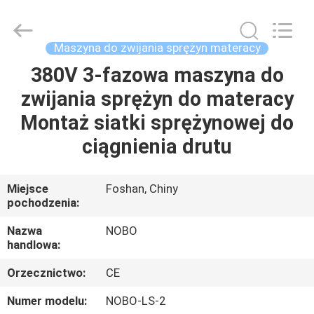
Nobo
Machinery
Co.,
Ltd..
All
Maszyna do zwijania sprężyn materacy
Rights
Reserved.
Developed
380V 3-fazowa maszyna do
DOM
by
ECER
zwijania sprężyn do materacy
PRODUKTY
Montaż siatki sprężynowej do
ciągnienia drutu
O
NAS
Miejsce
Foshan, Chiny
pochodzenia:
WYCIECZKA
Nazwa
NOBO
handlowa:
PO
Orzecznictwo:
CE
FABRYCE
Numer modelu:
NOBO-LS-2