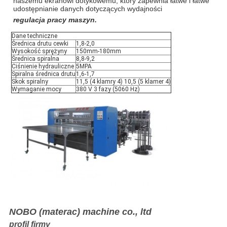
naszemu ekranowi dotykowemu, który zapewnia łatwe i łatwe
udostępnianie danych dotyczących wydajności
regulacja pracy maszyn.
Dane techniczne
Średnica drutu cewki
1,8-2,0
Wysokość sprężyny
150mm-180mm
Średnica spiralna
8,8-9,2
Ciśnienie hydrauliczne
5MPA
Spiralna średnica drutu
1,6-1,7
Skok spiralny
11,5 (4 klamry 4) 10,5 (5 klamer 4)
Wymaganie mocy
380 V 3 fazy (5060 Hz)
NOBO (materac) machine co., ltd
profil firmy