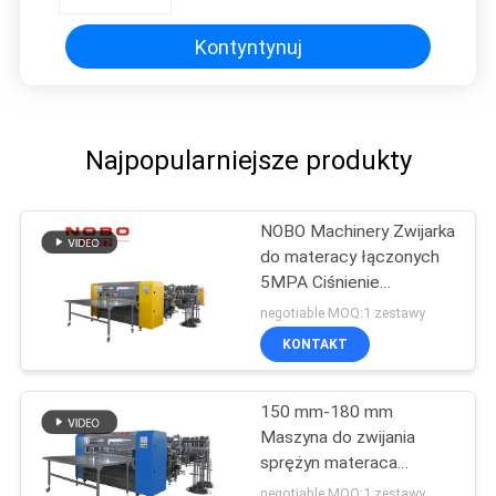
ciągnienia drutu
Kontyntynuj
Najpopularniejsze produkty
NOBO Machinery Zwijarka
do materacy łączonych
5MPA Ciśnienie
hydrauliczne NOBO-LS-2
negotiable MOQ:1 zestawy
KONTAKT
150 mm-180 mm
Maszyna do zwijania
sprężyn materaca
Maszyna do zwijania
negotiable MOQ:1 zestawy