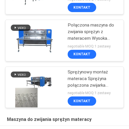
materaca Aeesmbling
KONTAKT
Połączona maszyna do
zwijania sprężyn z
materacem Wysoka
prędkość 150 mm - 180
negotiable MOQ:1 zestawy
mm Wysokość sprężyny
KONTAKT
Sprężynowy montaż
materaca Sprężyna
połączona zwijarka
Średnica drutu spiralnego
negotiable MOQ:1 zestawy
1,6-1,7
KONTAKT
Maszyna do zwijania sprężyn materacy